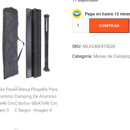
17 disponibles
Paga en hasta 12 mes
Mesa
COMPRAR
Plegable
Para
Camping
SKU:
MLA2402410028
De
Aluminio
Categoría:
Mesas de Campin
C/bolso
68x47x46
Cm
C
Negro
cantidad