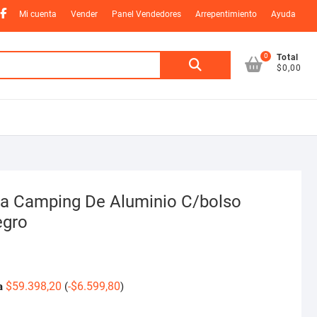
nstagram
Facebook
Mi cuenta
Vender
Panel Vendedores
Arrepentimiento
Ayuda
0
Buscar
Total
$0,00
por:
ra Camping De Aluminio C/bolso
egro
$
59.398,20
-
$
6.599,80
a
(
)