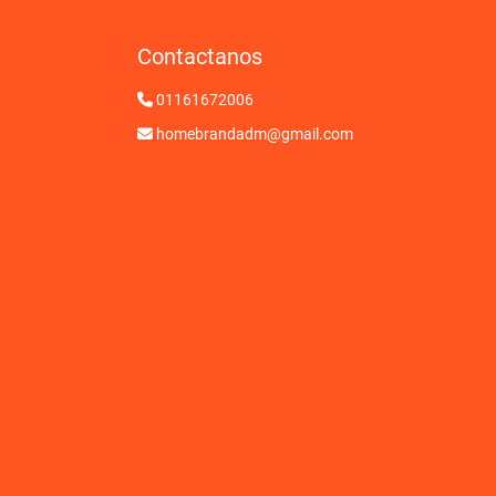
Contactanos
01161672006
homebrandadm@gmail.com