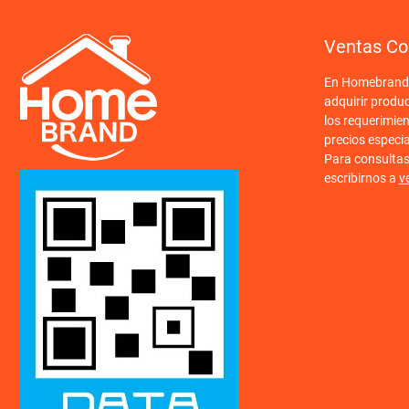
Ventas Co
En Homebrand o
adquirir produ
los requerimien
precios especi
Para consulta
escribirnos a
v