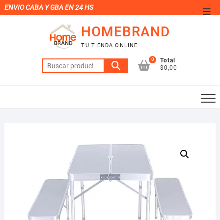
Saltar
ENVIO CABA Y GBA EN 24 HS
Men
al
de
HOMEBRAND
contenido
la
TU TIENDA ONLINE
barr
0
Total
Buscar
supe
$0,00
por: