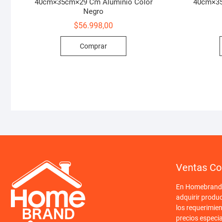
40cm×35cm×29 Cm Aluminio Color
40cm×35
Negro
$
56.998,00
Comprar
Ventas Co
En Homebrand o
adquirir produ
los requerimien
precios especi