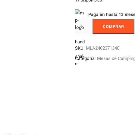
17 disponibles
Paga en hasta 12 mes
Kushiro
COMPRAR
Spalu03
Mesa
Plegable
SKU:
MLA2402371340
Aluminio
Con
Categoría:
Mesas de Campin
2
Bancos
Maletin
Color
Plateado
cantidad