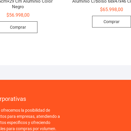
cm×29 Cm Aluminio Color
Aluminio C/bolso 68x47x46 
Negro
$
65.998,00
$
56.998,00
Comprar
Comprar
rporativas
frecemos la posibilidad de
ctos para empresas, atendiendo a
tos específicos y ofreciendo
ales para compras por volumen.