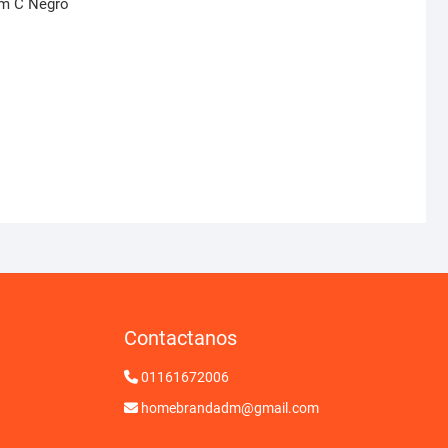
Cm C Negro
Contactanos
01161672006
homebrandadm@gmail.com