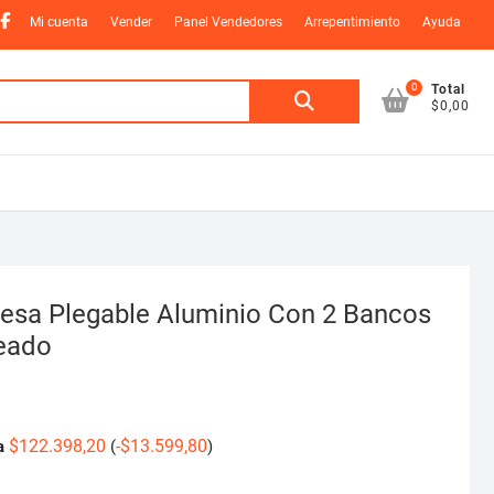
nstagram
Facebook
Mi cuenta
Vender
Panel Vendedores
Arrepentimiento
Ayuda
0
Buscar
Total
$0,00
por:
esa Plegable Aluminio Con 2 Bancos
teado
$
122.398,20
-
$
13.599,80
a
(
)