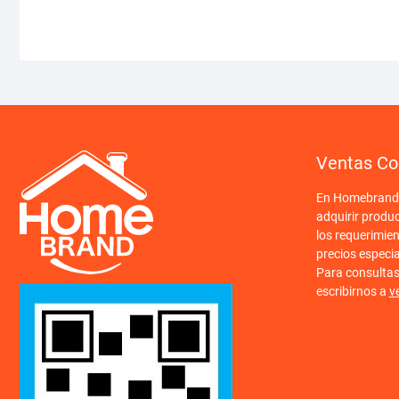
Ventas Co
En Homebrand o
adquirir produ
los requerimien
precios especi
Para consulta
escribirnos a
v