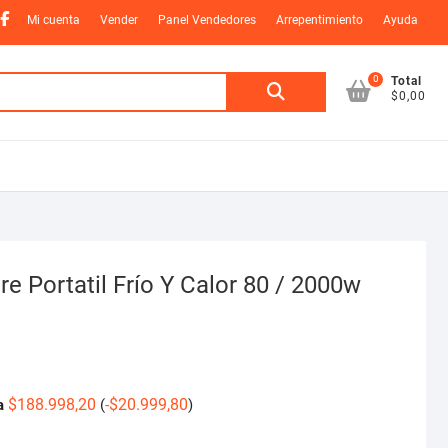
nstagram
Facebook
Mi cuenta
Vender
Panel Vendedores
Arrepentimiento
Ayuda
0
Buscar
Total
$0,00
por:
re Portatil Frío Y Calor 80 / 2000w
$
188.998,20
-
$
20.999,80
a
(
)