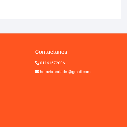
Contactanos
01161672006
homebrandadm@gmail.com