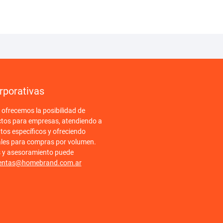
rporativas
frecemos la posibilidad de
ctos para empresas, atendiendo a
tos específicos y ofreciendo
ales para compras por volumen.
s y asesoramiento puede
entas@homebrand.com.ar