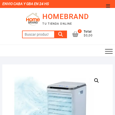
Saltar
ENVIO CABA Y GBA EN 24 HS
Men
al
de
HOMEBRAND
contenido
la
TU TIENDA ONLINE
barr
0
Total
Buscar
supe
$0,00
por: