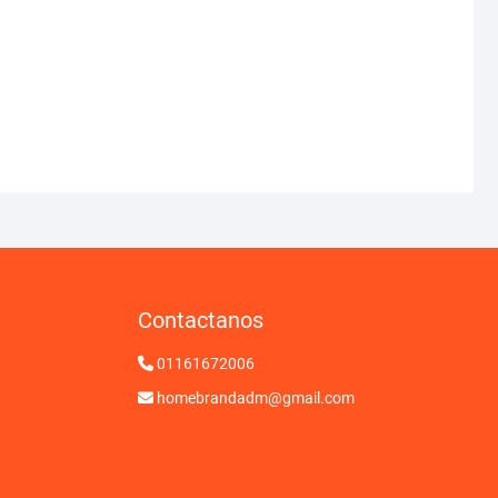
Contactanos
01161672006
homebrandadm@gmail.com