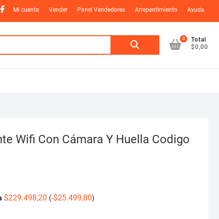
nstagram
Facebook
Mi cuenta
Vender
Panel Vendedores
Arrepentimiento
Ayuda
0
Buscar
Total
$0,00
por:
ente Wifi Con Cámara Y Huella Codigo
$
229.498,20
-
$
25.499,80
a
(
)