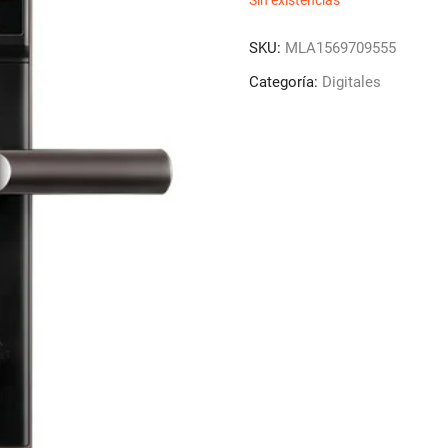
Sin existencias
SKU:
MLA1569709555
Categoría:
Digitales