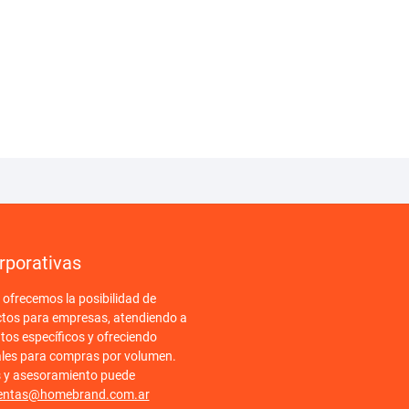
rporativas
frecemos la posibilidad de
ctos para empresas, atendiendo a
tos específicos y ofreciendo
ales para compras por volumen.
s y asesoramiento puede
entas@homebrand.com.ar