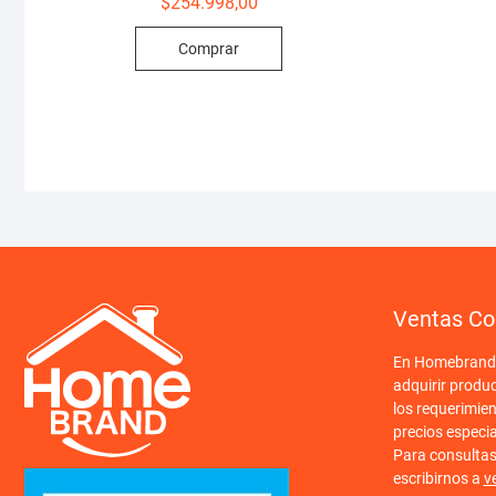
$
254.998,00
Comprar
Ventas Co
En Homebrand o
adquirir produ
los requerimien
precios especi
Para consulta
escribirnos a
v