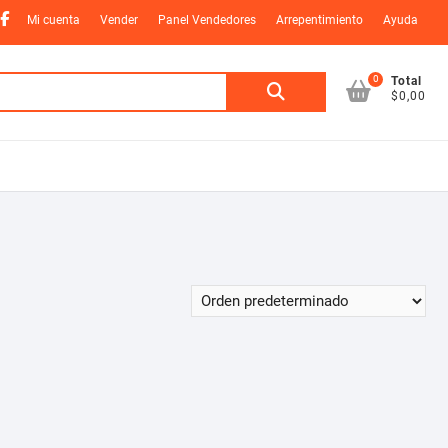
nstagram
Facebook
Mi cuenta
Vender
Panel Vendedores
Arrepentimiento
Ayuda
0
Buscar
Total
$0,00
por: