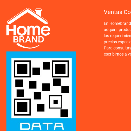
Ventas Co
En Homebrand o
adquirir produ
los requerimien
precios especi
Para consulta
escribirnos a
v