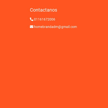
Contactanos
01161672006
homebrandadm@gmail.com