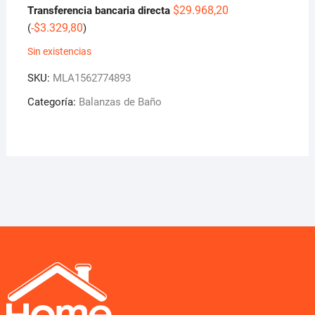
$
29.968,20
Transferencia bancaria directa
-
$
3.329,80
(
)
Sin existencias
SKU:
MLA1562774893
Categoría:
Balanzas de Baño