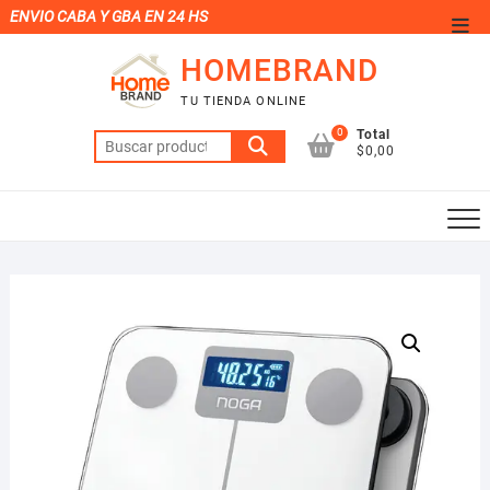
Saltar
ENVIO CABA Y GBA EN 24 HS
Men
al
de
HOMEBRAND
contenido
la
TU TIENDA ONLINE
barr
0
Total
Buscar
supe
$0,00
por: