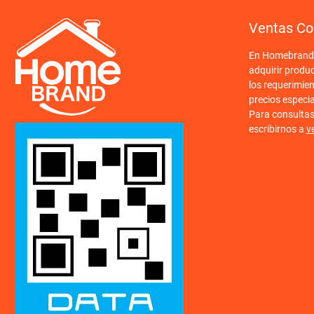
Ventas Co
En Homebrand o
adquirir produ
los requerimien
precios especi
Para consulta
escribirnos a
v