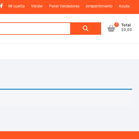
nstagram
Facebook
Mi cuenta
Vender
Panel Vendedores
Arrepentimiento
Ayuda
0
Buscar
Total
$0,00
por: