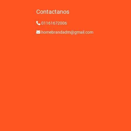
Contactanos
01161672006
homebrandadm@gmail.com