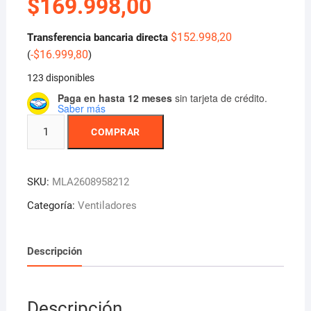
$
169.998,00
$
152.998,20
Transferencia bancaria directa
-
$
16.999,80
(
)
123 disponibles
Paga en hasta 12 meses
sin tarjeta de crédito.
Saber más
Ventilador
COMPRAR
Industrial
2
En
SKU:
MLA2608958212
1
Pie
Categoría:
Ventiladores
Pared
30
Descripción
Pulgadas
Hamer's
I
Descripción
76.2