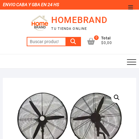
Saltar
ENVIO CABA Y GBA EN 24 HS
Men
al
de
HOMEBRAND
contenido
la
TU TIENDA ONLINE
barr
0
Total
Buscar
supe
$0,00
por: