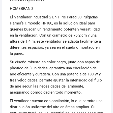
Cm
HOMEBRAND
50
Negro
El Ventilador Industrial 2 En 1 Pie Pared 30 Pulgadas
Negras
Hamer’s I, modelo HI-180, es la solución ideal para
Plástico
quienes buscan un rendimiento potente y versatilidad
3
en la ventilación. Con un diámetro de 76.2 cm y una
cantidad
altura de 1.4 m, este ventilador se adapta fácilmente a
diferentes espacios, ya sea en el suelo o montado en
la pared.
Su diseño robusto en color negro, junto con aspas de
plástico de 3 unidades, garantiza una circulación de
aire eficiente y duradera. Con una potencia de 180 W y
tres velocidades, permite ajustar la intensidad del flujo
de aire según las necesidades del ambiente,
asegurando comodidad en todo momento.
El ventilador cuenta con oscilación, lo que permite una
distribución uniforme del aire en áreas amplias. Su
estructura metálica y el material de las aspas aseguran