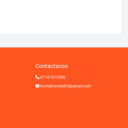
Contactanos
01161672006
homebrandadm@gmail.com