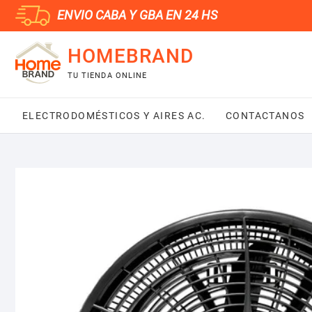
Saltar
ENVIO CABA Y GBA EN 24 HS
al
contenido
HOMEBRAND
TU TIENDA ONLINE
ELECTRODOMÉSTICOS Y AIRES AC.
CONTACTANOS