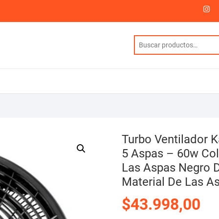
I
Turbo Ventilador 
5 Aspas – 60w Col
Las Aspas Negro D
Material De Las A
$
43.998,00