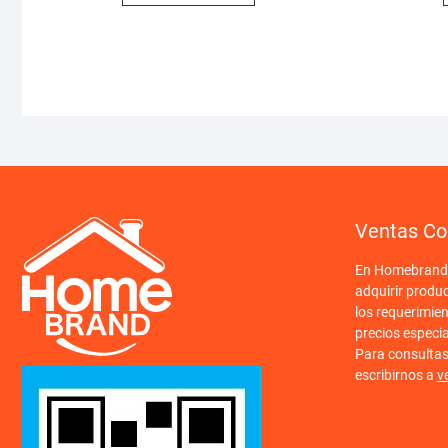
Ventas Co
En Homebrand o
adquirir produ
los requerimien
precios especi
Para consulta
escribirnos a
v