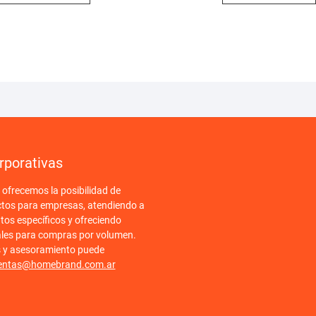
rporativas
frecemos la posibilidad de
ctos para empresas, atendiendo a
tos específicos y ofreciendo
ales para compras por volumen.
s y asesoramiento puede
entas@homebrand.com.ar