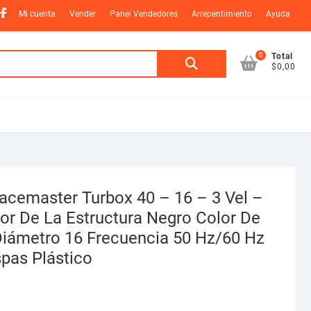
nstagram
Facebook
Mi cuenta
Vender
Panel Vendedores
Arrepentimiento
Ayuda
0
Buscar
Total
$0,00
por:
Kacemaster Turbox 40 – 16 – 3 Vel –
or De La Estructura Negro Color De
iámetro 16 Frecuencia 50 Hz/60 Hz
spas Plástico