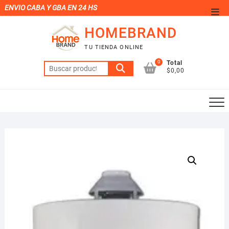
Saltar
ENVIO CABA Y GBA EN 24 HS
Men
al
de
HOMEBRAND
contenido
la
TU TIENDA ONLINE
barr
0
Total
Buscar
supe
$0,00
por: