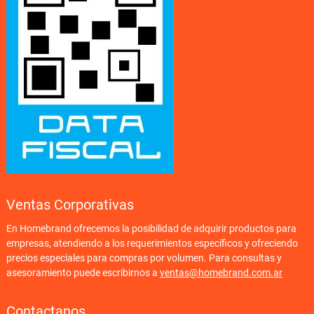
Ventas Corporativas
En Homebrand ofrecemos la posibilidad de adquirir productos para
empresas, atendiendo a los requerimientos específicos y ofreciendo
precios especiales para compras por volumen. Para consultas y
asesoramiento puede escribirnos a
ventas@homebrand.com.ar
Contactanos