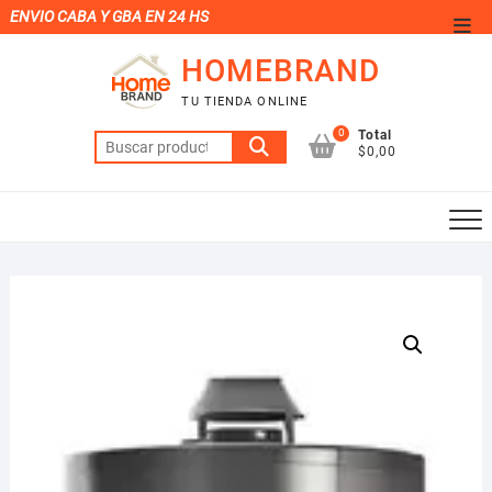
Saltar
ENVIO CABA Y GBA EN 24 HS
Men
al
de
HOMEBRAND
contenido
la
TU TIENDA ONLINE
barr
0
Total
Buscar
supe
$0,00
por: