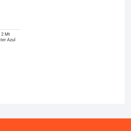
 2 Mt
ster Azul