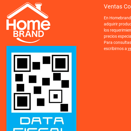
Ventas Co
En Homebrand o
adquirir produ
los requerimien
precios especi
Para consulta
escribirnos a
v