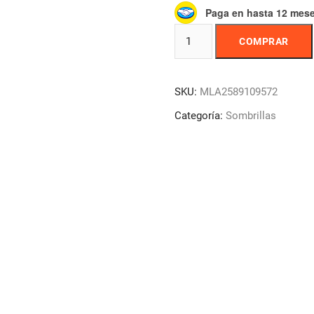
Paga en hasta 12 mes
Sombrilla
COMPRAR
Playera
1,80m
Roja
SKU:
MLA2589109572
Vonne
Sp1804
Categoría:
Sombrillas
cantidad