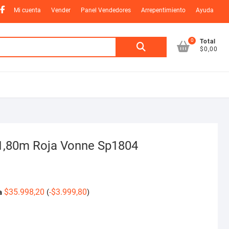
nstagram
Facebook
Mi cuenta
Vender
Panel Vendedores
Arrepentimiento
Ayuda
0
Buscar
Total
$0,00
por:
 1,80m Roja Vonne Sp1804
$
35.998,20
-
$
3.999,80
a
(
)