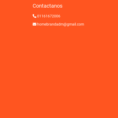
Contactanos
01161672006
homebrandadm@gmail.com