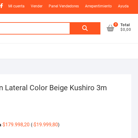
nstagram
Facebook
Mi cuenta
Vender
Panel Vendedores
Arrepentimiento
Ayuda
0
Buscar
Total
$0,00
por:
n Lateral Color Beige Kushiro 3m
$
179.998,20
-
$
19.999,80
a
(
)