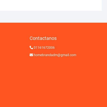
Contactanos
01161672006
homebrandadm@gmail.com