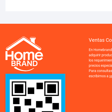
Ventas Co
En Homebrand o
adquirir produ
los requerimien
precios especi
Para consulta
escribirnos a
v