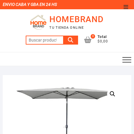
Saltar
ENVIO CABA Y GBA EN 24 HS
Men
al
de
HOMEBRAND
contenido
la
TU TIENDA ONLINE
barr
0
Total
Buscar
supe
$0,00
por: