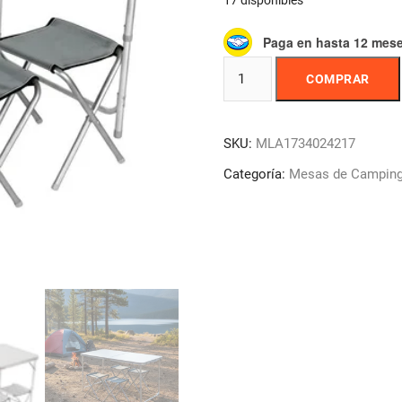
17 disponibles
Paga en hasta 12 mes
Set
COMPRAR
Plegable
Mesa
De
SKU:
MLA1734024217
Aluminio
+
Categoría:
Mesas de Camping 
4
Bancos
Para
Camping
cantidad