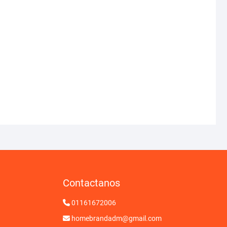
Contactanos
01161672006
homebrandadm@gmail.com