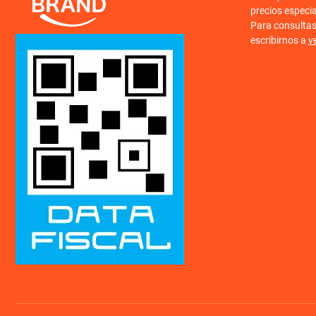
precios especi
Para consulta
escribirnos a
v