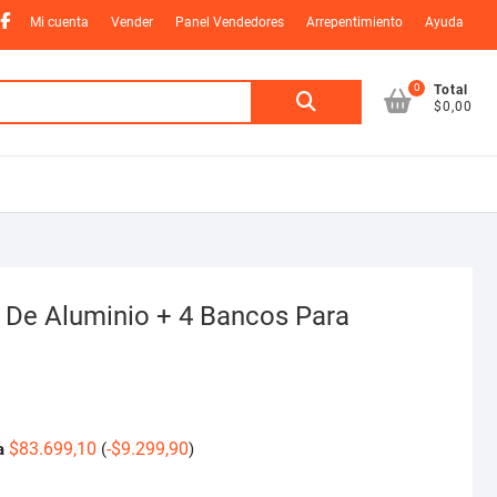
nstagram
Facebook
Mi cuenta
Vender
Panel Vendedores
Arrepentimiento
Ayuda
0
Buscar
Total
$0,00
por:
 De Aluminio + 4 Bancos Para
$
83.699,10
-
$
9.299,90
a
(
)