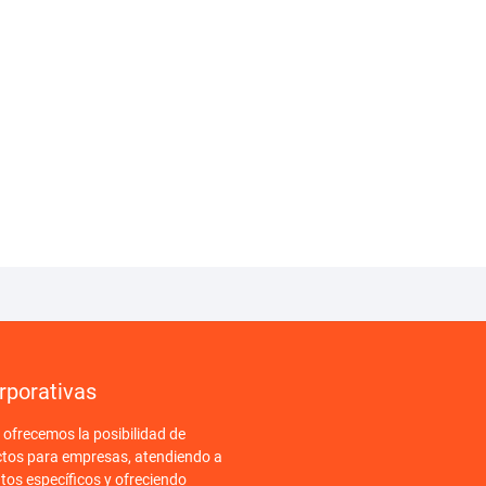
rporativas
frecemos la posibilidad de
ctos para empresas, atendiendo a
tos específicos y ofreciendo