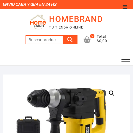
Saltar
ENVIO CABA Y GBA EN 24 HS
Men
al
de
HOMEBRAND
contenido
la
TU TIENDA ONLINE
barr
0
Total
Buscar
supe
$0,00
por: