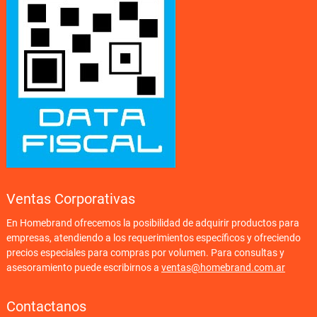
Ventas Corporativas
En Homebrand ofrecemos la posibilidad de adquirir productos para
empresas, atendiendo a los requerimientos específicos y ofreciendo
precios especiales para compras por volumen. Para consultas y
asesoramiento puede escribirnos a
ventas@homebrand.com.ar
Contactanos