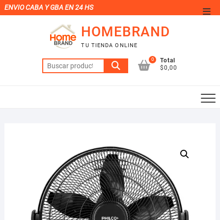
Saltar
ENVIO CABA Y GBA EN 24 HS
Men
al
de
HOMEBRAND
contenido
la
TU TIENDA ONLINE
barr
0
Total
Buscar
supe
$0,00
por: