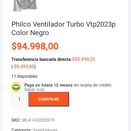
Philco Ventilador Turbo Vtp2023p
Color Negro
$
94.998,00
$
85.498,20
Transferencia bancaria directa
-
$
9.499,80
(
)
17 disponibles
Paga en hasta 12 meses
sin tarjeta de crédito.
Saber más
Philco
COMPRAR
Ventilador
Turbo
Vtp2023p
SKU:
MLA1432205919
Color
Negro
Categoría:
Ventiladores