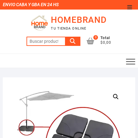
Saltar
ENVIO CABA Y GBA EN 24 HS
Men
al
de
HOMEBRAND
contenido
la
TU TIENDA ONLINE
barr
0
Total
Buscar
supe
$0,00
por: