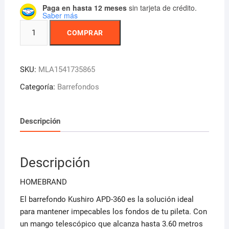
Paga en hasta 12 meses
sin tarjeta de crédito.
Saber más
Kushiro
COMPRAR
Apd-
360
Mango
SKU:
MLA1541735865
Telescopico
3.60
Categoría:
Barrefondos
M
X
Descripción
32
Mm
Aluminio
Descripción
An
cantidad
HOMEBRAND
El barrefondo Kushiro APD-360 es la solución ideal
para mantener impecables los fondos de tu pileta. Con
un mango telescópico que alcanza hasta 3.60 metros