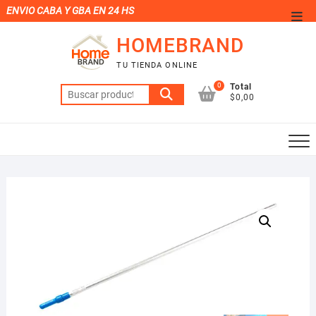
Saltar
ENVIO CABA Y GBA EN 24 HS
Men
al
de
HOMEBRAND
contenido
la
TU TIENDA ONLINE
barr
0
Total
Buscar
supe
$0,00
por: