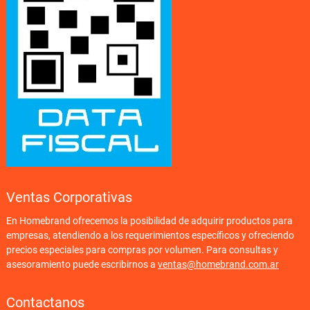
Ventas Corporativas
En Homebrand ofrecemos la posibilidad de adquirir productos para
empresas, atendiendo a los requerimientos específicos y ofreciendo
precios especiales para compras por volumen. Para consultas y
asesoramiento puede escribirnos a
ventas@homebrand.com.ar
Contactanos