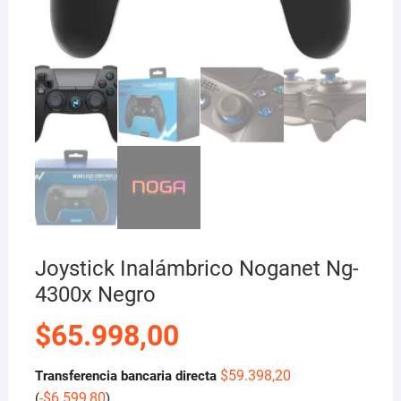
Joystick Inalámbrico Noganet Ng-
4300x Negro
$
65.998,00
$
59.398,20
Transferencia bancaria directa
-
$
6.599,80
(
)