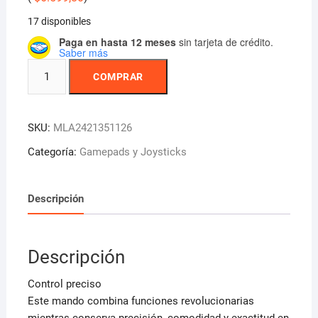
17 disponibles
Paga en hasta 12 meses
sin tarjeta de crédito.
Saber más
Joystick
COMPRAR
Inalámbrico
Noganet
Ng-
SKU:
MLA2421351126
4300x
Negro
Categoría:
Gamepads y Joysticks
cantidad
Descripción
Descripción
Control preciso
Este mando combina funciones revolucionarias
mientras conserva precisión, comodidad y exactitud en