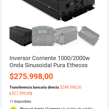
Inversor Corriente 1000/2000w
Onda Sinusoidal Pura Etheoss
$
275.998,00
$
248.398,20
Transferencia bancaria directa
-
$
27.599,80
(
)
17 disponibles
Paga en hasta 12 meses
sin tarjeta de crédito.