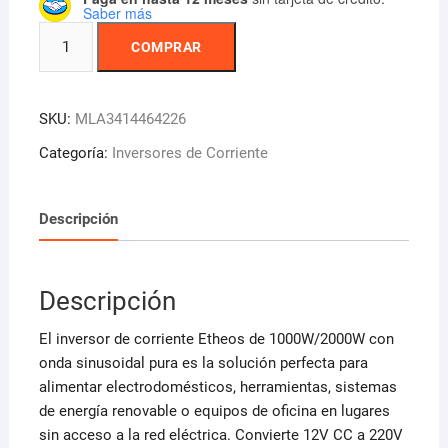
Saber más
Inversor
COMPRAR
Corriente
1000/2000w
Onda
SKU:
MLA3414464226
Sinusoidal
Pura
Categoría:
Inversores de Corriente
Etheoss
cantidad
Descripción
Descripción
El inversor de corriente Etheos de 1000W/2000W con
onda sinusoidal pura es la solución perfecta para
alimentar electrodomésticos, herramientas, sistemas
de energía renovable o equipos de oficina en lugares
sin acceso a la red eléctrica. Convierte 12V CC a 220V