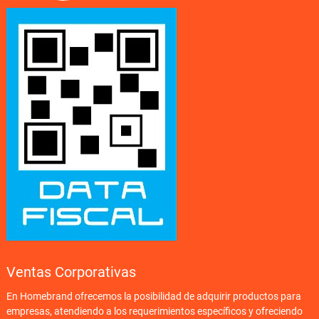
Ventas Corporativas
En Homebrand ofrecemos la posibilidad de adquirir productos para
empresas, atendiendo a los requerimientos específicos y ofreciendo