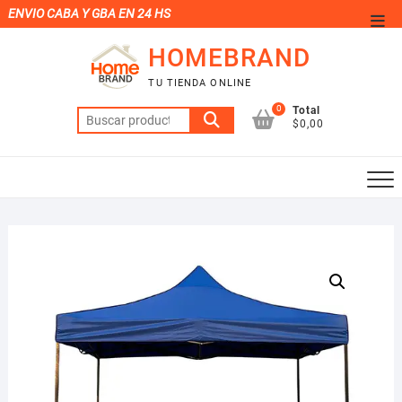
Saltar
ENVIO CABA Y GBA EN 24 HS
Men
al
de
HOMEBRAND
contenido
la
TU TIENDA ONLINE
barr
0
Total
Buscar
supe
$0,00
por: