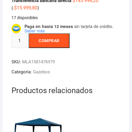
$
143.998,20
Transferencia bancaria directa
-
$
15.999,80
(
)
17 disponibles
Paga en hasta 12 meses
sin tarjeta de crédito.
Saber más
Gazebo
COMPRAR
De
3x3
M
SKU:
MLA1581476979
Autoarmable
Exterior
Categoría:
Gazebos
Plegable
Bolso
Productos relacionados
Kushiro
-
Azul
cantidad