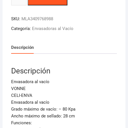
Al
Vacío
Vonne
SKU:
MLA3409768988
Celi-
enva
Categoría:
Envasadoras al Vacío
80kpa
28cm
Descripción
Sellado
Touch
cantidad
Descripción
Envasadora al vacío
VONNE
CELI-ENVA
Envasadora al vacío
Grado máximo de vacío: – 80 Kpa
Ancho máximo de sellado: 28 cm
Funciones: