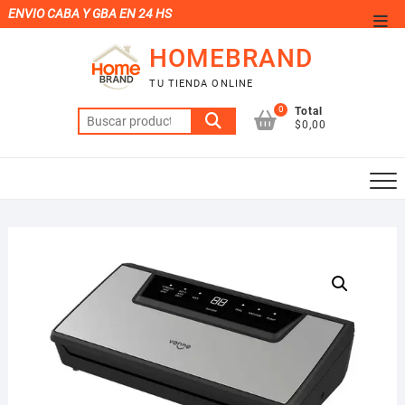
Saltar
ENVIO CABA Y GBA EN 24 HS
Men
al
de
HOMEBRAND
contenido
la
TU TIENDA ONLINE
barr
0
Total
Buscar
supe
$0,00
por: