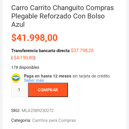
Carro Carrito Changuito Compras
Plegable Reforzado Con Bolso
Azul
$
41.998,00
$
37.798,20
Transferencia bancaria directa
-
$
4.199,80
(
)
178 disponibles
Paga en hasta 12 meses
sin tarjeta de crédito.
Saber más
Carro
COMPRAR
Carrito
Changuito
Compras
SKU:
MLA2589230272
Plegable
Reforzado
Categoría:
Carritos para Compras
Con