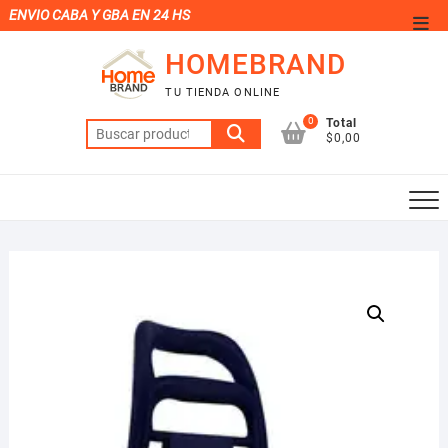
Saltar
ENVIO CABA Y GBA EN 24 HS
Men
al
de
HOMEBRAND
contenido
la
TU TIENDA ONLINE
barr
0
Total
Buscar
supe
$0,00
por: