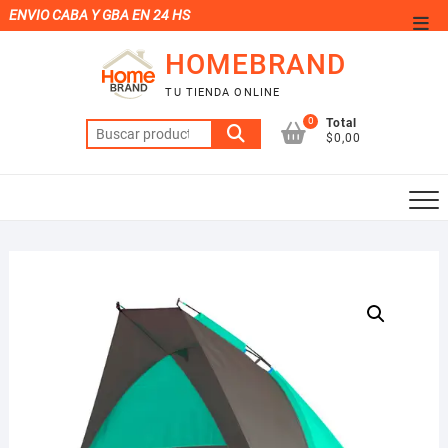
Saltar
ENVIO CABA Y GBA EN 24 HS
Men
al
de
HOMEBRAND
contenido
la
TU TIENDA ONLINE
barr
0
Total
Buscar
supe
$0,00
por: