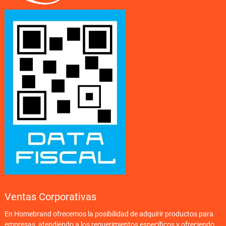
Ventas Corporativas
En Homebrand ofrecemos la posibilidad de adquirir productos para
empresas, atendiendo a los requerimientos específicos y ofreciendo