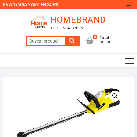
Saltar
ENVIO CABA Y GBA EN 24 HS
Men
al
de
HOMEBRAND
contenido
la
TU TIENDA ONLINE
barr
0
Total
Buscar
supe
$0,00
por: