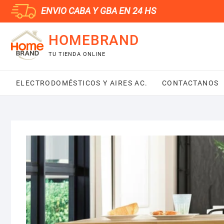
Saltar
ENVIO CABA Y GBA EN 24 HS
al
contenido
HOMEBRAND
TU TIENDA ONLINE
ELECTRODOMÉSTICOS Y AIRES AC.
CONTACTANOS