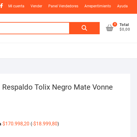
nstagram
Facebook
Mi cuenta
Vender
Panel Vendedores
Arrepentimiento
Ayuda
0
Buscar
Total
$0,00
por:
 Respaldo Tolix Negro Mate Vonne
$
170.998,20
-
$
18.999,80
a
(
)