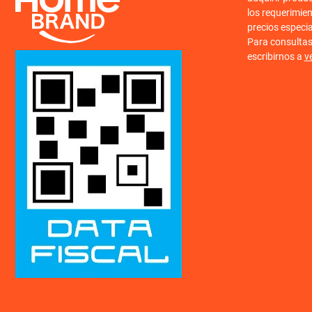
los requerimien
precios especi
Para consulta
escribirnos a
v