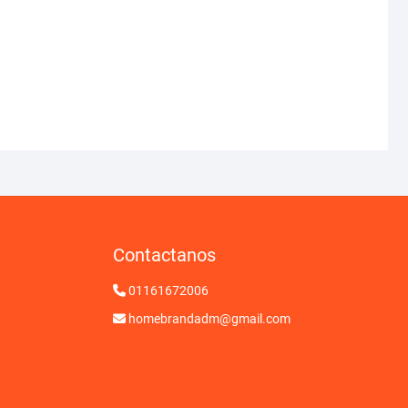
Contactanos
01161672006
homebrandadm@gmail.com