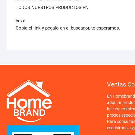
——————————————————
TODOS NUESTROS PRODUCTOS EN
br />
Copia el link y pegalo en el buscador, te esperamos.
Ventas Co
En Homebrand o
adquirir produ
los requerimien
precios especi
Para consulta
escribirnos a
v