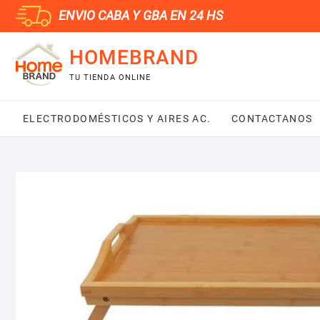
Saltar
ENVIO CABA Y GBA EN 24 HS
al
contenido
HOMEBRAND
TU TIENDA ONLINE
ELECTRODOMÉSTICOS Y AIRES AC.
CONTACTANOS