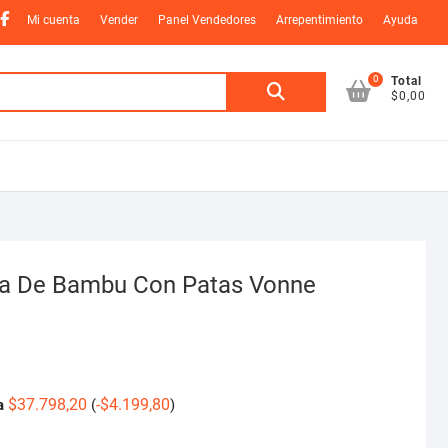
nstagram
Facebook
Mi cuenta
Vender
Panel Vendedores
Arrepentimiento
Ayuda
0
Buscar
Total
$0,00
por:
a De Bambu Con Patas Vonne
$
37.798,20
-
$
4.199,80
a
(
)