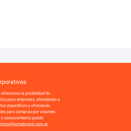
rporativas
frecemos la posibilidad de
ctos para empresas, atendiendo a
tos específicos y ofreciendo
ales para compras por volumen.
s y asesoramiento puede
entas@homebrand.com.ar