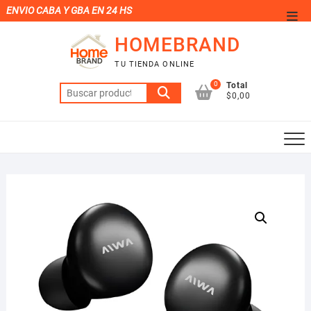
Saltar
ENVIO CABA Y GBA EN 24 HS
Men
al
de
HOMEBRAND
contenido
la
TU TIENDA ONLINE
barr
0
Total
Buscar
supe
$0,00
por: