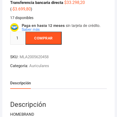
$
33.298,20
Transferencia bancaria directa
-
$
3.699,80
(
)
17 disponibles
Paga en hasta 12 meses
sin tarjeta de crédito.
Saber más
Auriculares
COMPRAR
In-
ear
Inalámbrico
SKU:
MLA2005620458
Bluetooth
Aiwa
Categoría:
Auriculares
90n
Color
Descripción
Negr
Negro
cantidad
Descripción
HOMEBRAND