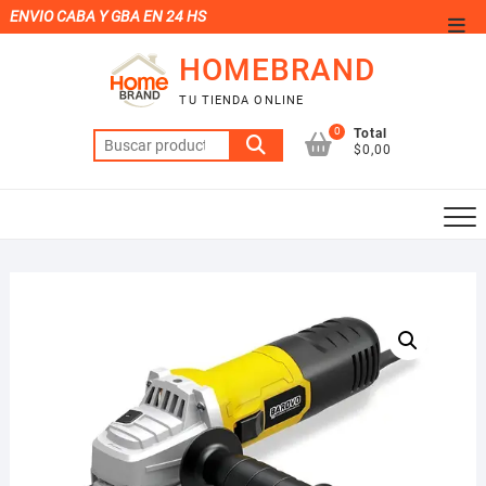
Saltar
ENVIO CABA Y GBA EN 24 HS
Men
al
de
HOMEBRAND
contenido
la
TU TIENDA ONLINE
barr
0
Total
Buscar
supe
$0,00
por: