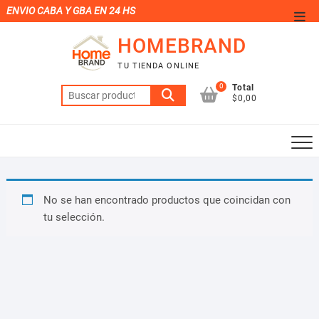
Saltar
ENVIO CABA Y GBA EN 24 HS
Men
al
de
HOMEBRAND
contenido
la
TU TIENDA ONLINE
barr
0
Total
Buscar
supe
$0,00
por:
No se han encontrado productos que coincidan con
tu selección.