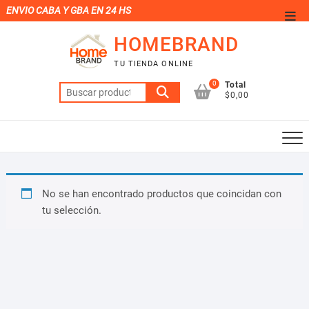
Saltar
ENVIO CABA Y GBA EN 24 HS
Men
al
de
HOMEBRAND
contenido
la
TU TIENDA ONLINE
barr
0
Total
Buscar
supe
$0,00
por:
No se han encontrado productos que coincidan con
tu selección.