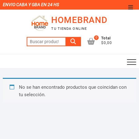
Saltar
ENVIO CABA Y GBA EN 24 HS
Men
al
de
HOMEBRAND
contenido
la
TU TIENDA ONLINE
barr
0
Total
Buscar
supe
$0,00
por:
No se han encontrado productos que coincidan con
tu selección.