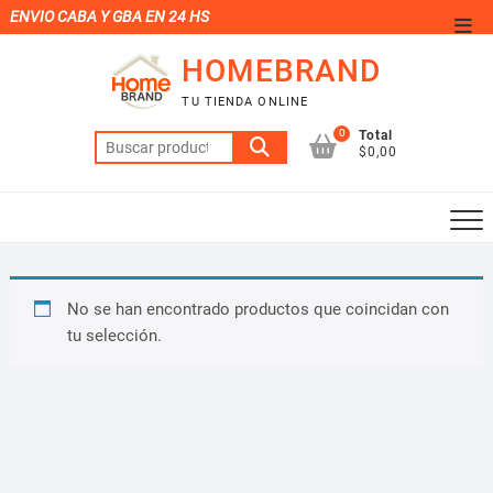
Saltar
ENVIO CABA Y GBA EN 24 HS
Men
al
de
HOMEBRAND
contenido
la
TU TIENDA ONLINE
barr
0
Total
Buscar
supe
$0,00
por:
No se han encontrado productos que coincidan con
tu selección.