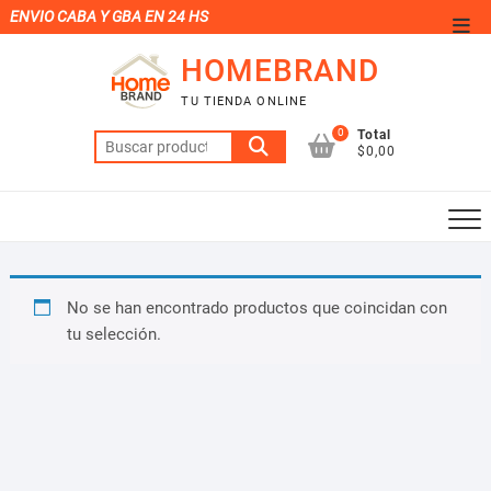
Saltar
ENVIO CABA Y GBA EN 24 HS
Men
al
de
HOMEBRAND
contenido
la
TU TIENDA ONLINE
barr
0
Total
Buscar
supe
$0,00
por:
No se han encontrado productos que coincidan con
tu selección.