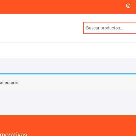
I
selección.
rporativas