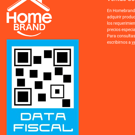
En Homebrand o
adquirir produ
los requerimien
precios especi
Para consulta
escribirnos a
v