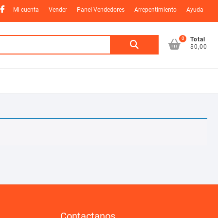
nstagram
Facebook
Mi cuenta
Vender
Panel Vendedores
Arrepentimiento
Ayuda
0
Buscar
Total
$0,00
por:
Contactanos