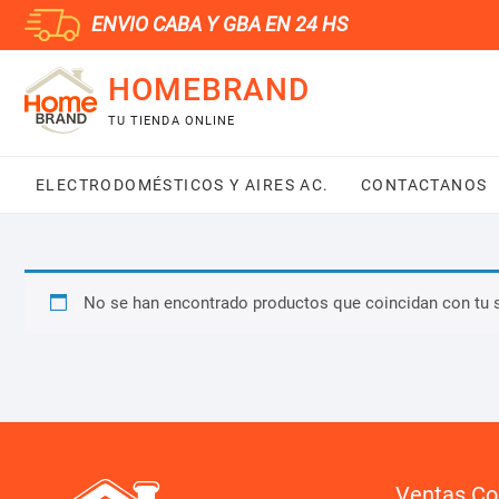
Saltar
ENVIO CABA Y GBA EN 24 HS
al
contenido
HOMEBRAND
TU TIENDA ONLINE
ELECTRODOMÉSTICOS Y AIRES AC.
CONTACTANOS
No se han encontrado productos que coincidan con tu 
Ventas Co