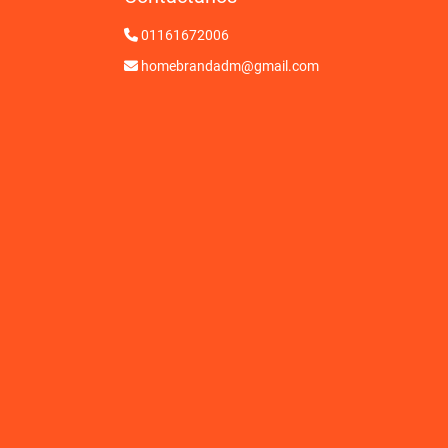
01161672006
homebrandadm@gmail.com