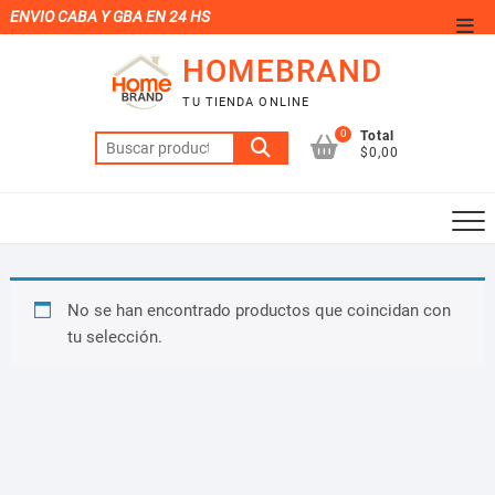
Saltar
ENVIO CABA Y GBA EN 24 HS
Men
al
de
HOMEBRAND
contenido
la
TU TIENDA ONLINE
barr
0
Total
Buscar
supe
$0,00
por:
No se han encontrado productos que coincidan con
tu selección.