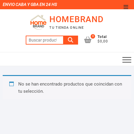
Saltar
ENVIO CABA Y GBA EN 24 HS
Men
al
de
HOMEBRAND
contenido
la
TU TIENDA ONLINE
barr
0
Total
Buscar
supe
$0,00
por:
No se han encontrado productos que coincidan con
tu selección.