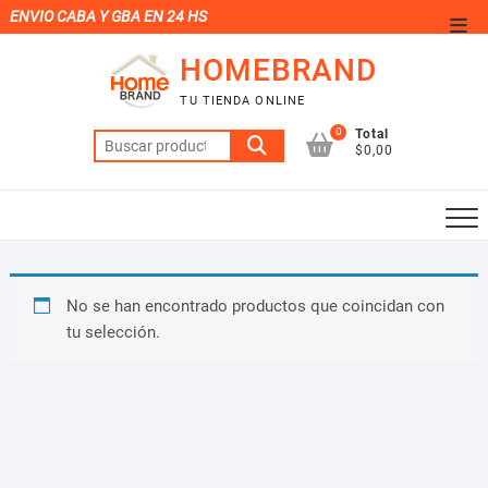
Saltar
ENVIO CABA Y GBA EN 24 HS
Men
al
de
HOMEBRAND
contenido
la
TU TIENDA ONLINE
barr
0
Total
Buscar
supe
$0,00
por:
No se han encontrado productos que coincidan con
tu selección.