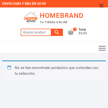
Saltar
ENVIO CABA Y GBA EN 24 HS
Men
al
de
HOMEBRAND
contenido
la
TU TIENDA ONLINE
barr
0
Total
Buscar
supe
$0,00
por:
No se han encontrado productos que coincidan con
tu selección.