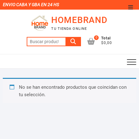
Saltar
ENVIO CABA Y GBA EN 24 HS
Men
al
de
HOMEBRAND
contenido
la
TU TIENDA ONLINE
barr
0
Total
Buscar
supe
$0,00
por:
No se han encontrado productos que coincidan con
tu selección.