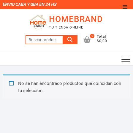
Saltar
ENVIO CABA Y GBA EN 24 HS
Men
al
de
HOMEBRAND
contenido
la
TU TIENDA ONLINE
barr
0
Total
Buscar
supe
$0,00
por:
No se han encontrado productos que coincidan con
tu selección.