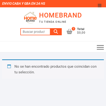
Saltar
ENVIO CABA Y GBA EN 24 HS
Men
al
de
HOMEBRAND
contenido
la
TU TIENDA ONLINE
barr
0
Total
Buscar
supe
$0,00
por:
No se han encontrado productos que coincidan con
tu selección.