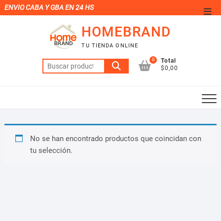
Saltar
ENVIO CABA Y GBA EN 24 HS
Men
al
de
HOMEBRAND
contenido
la
TU TIENDA ONLINE
barr
0
Total
Buscar
supe
$0,00
por:
No se han encontrado productos que coincidan con
tu selección.