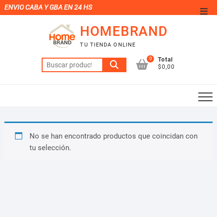
Saltar
ENVIO CABA Y GBA EN 24 HS
Men
al
de
HOMEBRAND
contenido
la
TU TIENDA ONLINE
barr
0
Total
Buscar
supe
$0,00
por:
No se han encontrado productos que coincidan con
tu selección.