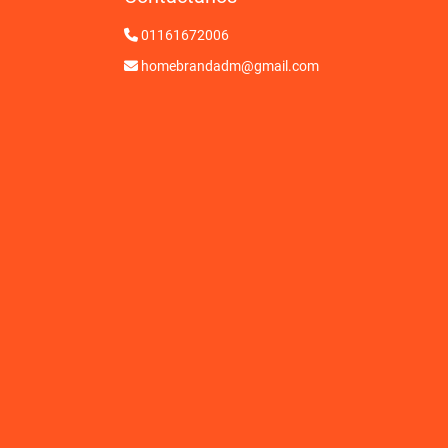
01161672006
homebrandadm@gmail.com