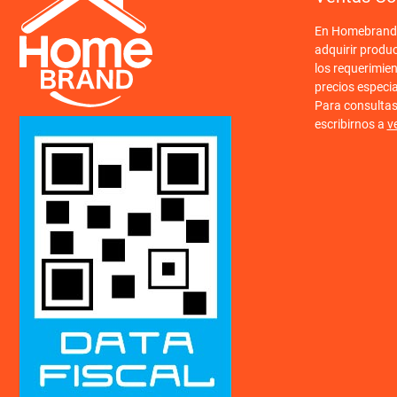
En Homebrand o
adquirir produ
los requerimien
precios especi
Para consulta
escribirnos a
v