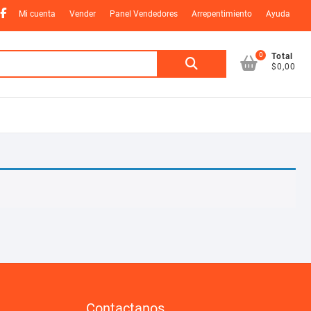
nstagram
Facebook
Mi cuenta
Vender
Panel Vendedores
Arrepentimiento
Ayuda
0
Buscar
Total
$0,00
por:
Contactanos