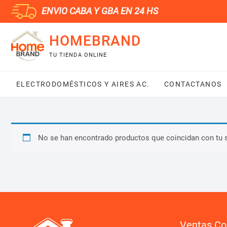
Saltar
ENVIO CABA Y GBA EN 24 HS
al
contenido
HOMEBRAND
TU TIENDA ONLINE
ELECTRODOMÉSTICOS Y AIRES AC.
CONTACTANOS
No se han encontrado productos que coincidan con tu 
Ventas Co