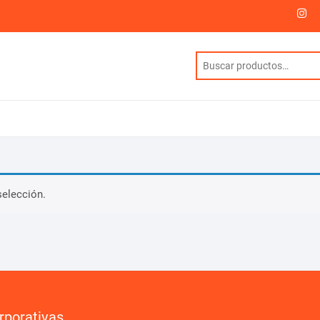
I
selección.
rporativas