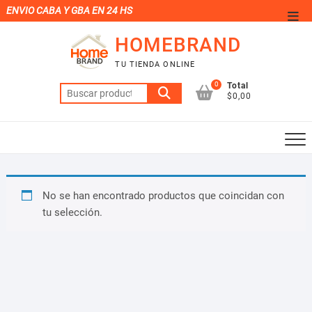
Saltar
ENVIO CABA Y GBA EN 24 HS
Men
al
de
HOMEBRAND
contenido
la
TU TIENDA ONLINE
barr
0
Total
Buscar
supe
$0,00
por:
No se han encontrado productos que coincidan con
tu selección.